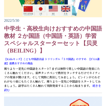
2022/5/30
中学生・高校生向けおすすめの中国語
教材 ２か国語（中国語・英語）学習
スペシャルスターターセット【贝灵
（BEILING）】
【Kidsキッズ】こども中国語会話 トリリンガル『３カ国語』のすすめ
【E’GA書
店】店員おすすめの商品
周りより一足先に中国語をスタート!! まずは独特で美しい中国語の発音にた
くさん触れてください。音声タッチペンで教材をタッチするだけでネイティ
ブの発音が聞けます。そして実際に真似してみましょう。ピンインがそれぞ
れがもつ音にもたくさん触れて、周りより一足先に中国語をスタートしてみ
ましょう。語学はたくさん触れて実際発音することから始まります。
続きを
読む