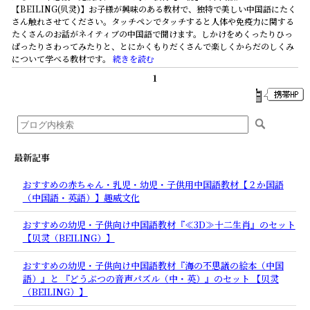
【BEILING(贝灵)】お子様が興味のある教材で、独特で美しい中国語にたく
さん触れさせてください。タッチペンでタッチすると人体や免疫力に関する
たくさんのお話がネイティブの中国語で聞けます。しかけをめくったりひっ
ぱったりさわってみたりと、とにかくもりだくさんで楽しくからだのしくみ
について学べる教材です。
続きを読む
1
最新記事
おすすめの赤ちゃん・乳児・幼児・子供用中国語教材【２か国語
（中国語・英語）】趣威文化
おすすめの幼児・子供向け中国語教材『≪3D≫十二生肖』のセット
【贝灵（BEILING）】
おすすめの幼児・子供向け中国語教材『海の不思議の絵本（中国
語）』と 『どうぶつの音声パズル（中・英）』のセット 【贝灵
（BEILING）】