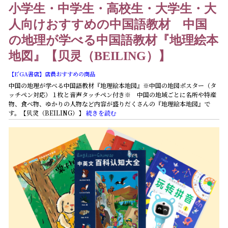
小学生・中学生・高校生・大学生・大
人向けおすすめの中国語教材 中国
の地理が学べる中国語教材『地理絵本
地図』【贝灵（BEILING）】
【E’GA書店】店員おすすめの商品
中国の地理が学べる中国語教材『地理絵本地図』※中国の地図ポスター（タ
ッチペン対応）１枚と音声タッチペン付き※ 中国の地域ごとに名所や特産
物、食べ物、ゆかりの人物など内容が盛りだくさんの『地理絵本地図』で
す。【贝灵（BEILING）】
続きを読む